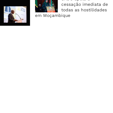
cessação imediata de
ATIDI Quer Duplicar Capital E Elevar
todas as hostilidades
Garantias Para US$20 Mil Milhões
em Moçambique
Por Ano
MAIS ACESSADOS
Tempestade Tropical GEZANI Poderá
Afectar Mais De Um Milhão De
Pessoas No Centro E Sul ...
Governo admite nova operadora
para a Mozal após suspensão das
operações
CEO do Standard Bank pede ao