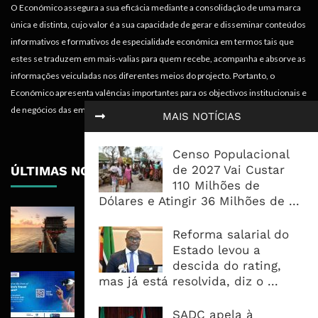
O Económico assegura a sua eficácia mediante a consolidação de uma marca
única e distinta, cujo valor é a sua capacidade de gerar e disseminar conteúdos
informativos e formativos de especialidade económica em termos tais que
estes se traduzem em mais-valias para quem recebe, acompanha e absorve as
informações veiculadas nos diferentes meios do projecto. Portanto, o
Económico apresenta valências importantes para os objectivos institucionais e
de negócios das empresas.
MAIS NOTÍCIAS
Censo Populacional
de 2027 Vai Custar
ÚLTIMAS NOTÍCIAS
110 Milhões de
Dólares e Atingir 36 Milhões de ...
Rovuma LNG Avança Com Selecção
De Consórcio EPC Antes Da FID De
Reforma salarial do
2026
Estado levou a
descida do rating,
Maputo Vai Acolher Cimeira Africana
mas já está resolvida, diz o ...
De Traveltech E Coloca Digitalização
No Centro Da Agenda Turística
SADC apela à