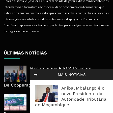
única e distinta, cujo valor é a sua capacidade de gerar e disseminar conteúdos
informativos e formativos de especialidade económica em termos tais que
estes se traduzem em mais-valias para quem recebe, acompanha e absorve as
informações veiculadas nos diferentes meios do projecto. Portanto, o
Económico apresenta valências importantes para os objectivos institucionais e
de negócios das empresas.
ÚLTIMAS NOTÍCIAS
Moçambique E ECA Colocam
Emprego, Industrialização E
MAIS NOTÍCIAS
Execução No Centro Da Nova Agenda
De Cooperação
Aníbal Mbalango é o
novo Presidente da
Nova Capacidade Cimenteira Coloca
Autoridade Tributária
Moçambique No Caminho Da Auto-
de Moçambique
Suficiência E Das Exportações