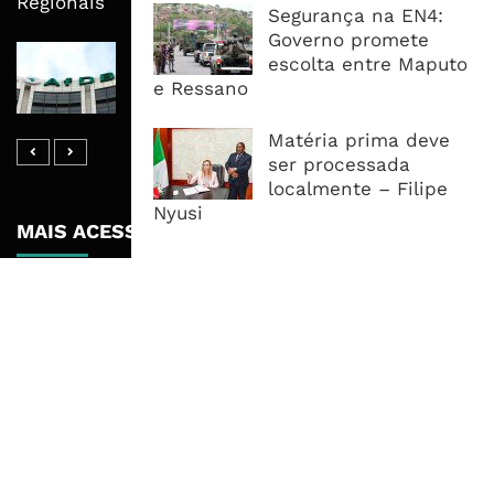
Regionais
Segurança na EN4:
Governo promete
AfDB Aprova US$265 Milhões E
escolta entre Maputo
Acelera Ligação Da Zâmbia Ao
e Ressano
Corredor Do Lobito
Matéria prima deve
ser processada
localmente – Filipe
Nyusi
MAIS ACESSADOS
Tempestade Tropical GEZANI Poderá
Afectar Mais De Um Milhão De
Pessoas No Centro E Sul ...
Governo admite nova operadora
para a Mozal após suspensão das
operações