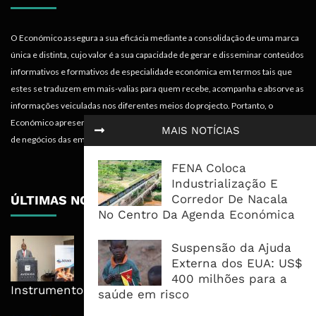
O Económico assegura a sua eficácia mediante a consolidação de uma marca
única e distinta, cujo valor é a sua capacidade de gerar e disseminar conteúdos
informativos e formativos de especialidade económica em termos tais que
estes se traduzem em mais-valias para quem recebe, acompanha e absorve as
informações veiculadas nos diferentes meios do projecto. Portanto, o
Económico apresenta valências importantes para os objectivos institucionais e
MAIS NOTÍCIAS
de negócios das empresas.
FENA Coloca
Industrialização E
Corredor De Nacala
ÚLTIMAS NOTÍCIAS
No Centro Da Agenda Económica
AdeM Quer Escalar Fundo
Suspensão da Ajuda
Revolvente Para Transformar
Externa dos EUA: US$
Ligações Domiciliárias Em
400 milhões para a
Instrumento De Inclusão
saúde em risco