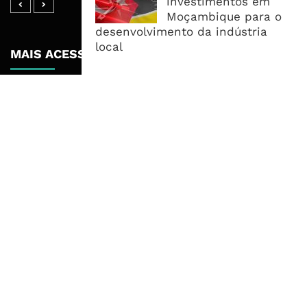
investimentos em
Moçambique para o
desenvolvimento da indústria
local
MAIS ACESSADOS
Tempestade Tropical GEZANI Poderá
Afectar Mais De Um Milhão De
Pessoas No Centro E Sul ...
Governo admite nova operadora
para a Mozal após suspensão das
operações
CEO do Standard Bank pede ao
Governo que “saia do caminho” e
facilite os negócios