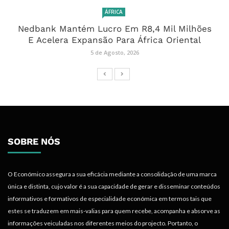
ÁFRICA
Nedbank Mantém Lucro Em R8,4 Mil Milhões
E Acelera Expansão Para África Oriental
5 de Agosto, 2026
SOBRE NÓS
O Económico assegura a sua eficácia mediante a consolidação de uma marca
única e distinta, cujo valor é a sua capacidade de gerar e disseminar conteúdos
informativos e formativos de especialidade económica em termos tais que
estes se traduzem em mais-valias para quem recebe, acompanha e absorve as
informações veiculadas nos diferentes meios do projecto. Portanto, o