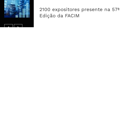
Dívida Pública Sobe Para 75,2% do
PIB e Pressão Desloca-se Para o
2100 expositores presente na 57ª
Endividamento Interno
Edição da FACIM
MAIS ACESSADOS
Tempestade Tropical GEZANI Poderá
Afectar Mais De Um Milhão De
Pessoas No Centro E Sul ...
Governo admite nova operadora
para a Mozal após suspensão das
operações
CEO do Standard Bank pede ao
Governo que “saia do caminho” e