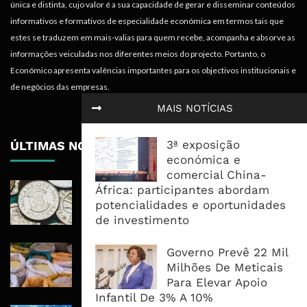
única e distinta, cujo valor é a sua capacidade de gerar e disseminar conteúdos
informativos e formativos de especialidade económica em termos tais que
estes se traduzem em mais-valias para quem recebe, acompanha e absorve as
informações veiculadas nos diferentes meios do projecto. Portanto, o
Económico apresenta valências importantes para os objectivos institucionais e
de negócios das empresas.
MAIS NOTÍCIAS
3ª exposição
ÚLTIMAS NOTÍCIAS
económica e
comercial China-
Economia Moçambicana Procura
África: participantes abordam
Recuperar em 2026, Mas Crédito,
potencialidades e oportunidades
Dívida e Divisas Limitam Aceleração
de investimento
Commodities Agrícolas Entram Numa
Governo Prevê 22 Mil
Nova Fase de Risco Após Meses de
Milhões De Meticais
Oferta Confortável
Para Elevar Apoio
Infantil De 3% A 10%