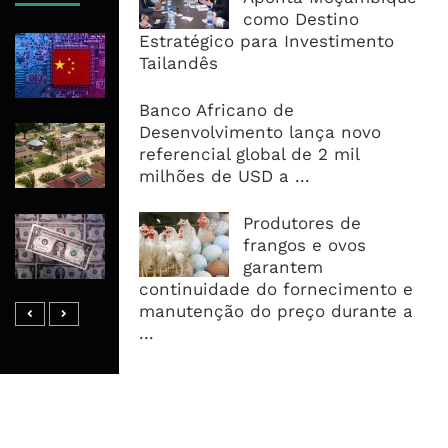
como Destino
Estratégico para Investimento
China Põe Mercado de US$28 Biliões
Tailandês
ao Serviço da Corrida Global Pela IA
Banco Africano de
Desenvolvimento lança novo
Mozambique LNG Mobiliza 28 Mil
referencial global de 2 mil
Kits Solares Para Impulsionar Auto-
milhões de USD a ...
Emprego Juvenil em Cabo Delgado
Produtores de
Dólar Perto de Mínimo de Dois
frangos e ovos
Meses Com Inflação dos EUA a
garantem
Dominar Semana Cambial
continuidade do fornecimento e
manutenção do preço durante a
...
MAIS ACESSADOS
Tempestade Tropical GEZANI Poderá