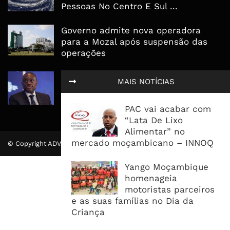
Pessoas No Centro E Sul ...
Governo admite nova operadora
para a Mozal após suspensão das
operações
CEO do Standard Bank pede ao
MAIS NOTÍCIAS
Governo que “saia do caminho” e
facilite os negócios
PAC vai acabar com
“Lata De Lixo
Alimentar” no
mercado moçambicano – INNOQ
© Copyright ADVALUE. Todos Direitos Reservados.
Yango Moçambique
homenageia
motoristas parceiros
e as suas famílias no Dia da
Criança