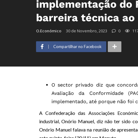
implementação do 
barreira técnica ao
O.Económico
30 de Novembro, 2023
0
11
Compartilhar no Facebook
O sector privado diz que concor
Avaliação da Conformidade (P
implementado, até porque não foi 
A Confederação das Associações Económica
industrial, Onório Manuel, diz não ter sido
Onório Manuel falava na reunião de apresenta
esta quinta-feira (30/11) em Maputo.