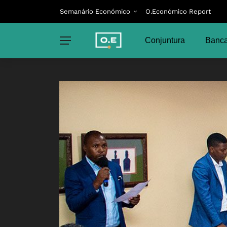
Semanário Económico
O.Económico Report
Conjuntura
Banca