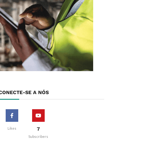
CONECTE-SE A NÓS
7
Likes
Subscribers