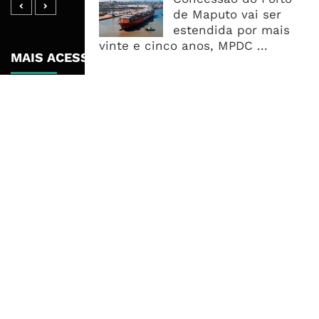
de Maputo vai ser
estendida por mais
vinte e cinco anos, MPDC ...
MAIS ACESSADOS
Tempestade Tropical GEZANI Poderá
Afectar Mais De Um Milhão De
Pessoas No Centro E Sul ...
Governo admite nova operadora
para a Mozal após suspensão das
operações
CEO do Standard Bank pede ao
Governo que “saia do caminho” e
facilite os negócios