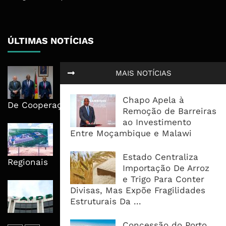
ÚLTIMAS NOTÍCIAS
Moçambique E ECA Colocam
MAIS NOTÍCIAS
Emprego, Industrialização E
Execução No Centro Da Nova Agenda
Chapo Apela à
De Cooperação
Remoção de Barreiras
ao Investimento
Nova Capacidade Cimenteira Coloca
Entre Moçambique e Malawi
Moçambique No Caminho Da Auto-
Suficiência E Das Exportações
Estado Centraliza
Regionais
Importação De Arroz
e Trigo Para Conter
AfDB Aprova US$265 Milhões E
Divisas, Mas Expõe Fragilidades
Acelera Ligação Da Zâmbia Ao
Estruturais Da ...
Corredor Do Lobito
Concessão do Porto