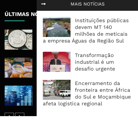
MAIS NOTÍCIAS
ÚLTIMAS NOTÍCIAS
Instituições públicas
devem MT 140
Economia Moçambicana Procura
milhões de meticais
Recuperar em 2026, Mas Crédito,
a empresa Águas da Região Sul
Dívida e Divisas Limitam Aceleração
Transformação
Commodities Agrícolas Entram Numa
industrial é um
Nova Fase de Risco Após Meses de
desafio urgente
Oferta Confortável
Encerramento da
Dívida Pública Sobe Para 75,2% do
fronteira entre África
PIB e Pressão Desloca-se Para o
do Sul e Moçambique
Endividamento Interno
afeta logística regional