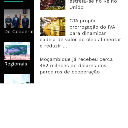
estreia-se no Reino
Unido
Moçambique E ECA Colocam
Emprego, Industrialização E
CTA propõe
Execução No Centro Da Nova Agenda
prorrogação do IVA
De Cooperação
para dinamizar
cadeia de valor do óleo alimentar
Nova Capacidade Cimenteira Coloca
e reduzir ...
Moçambique No Caminho Da Auto-
Suficiência E Das Exportações
Moçambique já recebeu cerca
Regionais
452 milhões de dólares dos
parceiros de cooperação
AfDB Aprova US$265 Milhões E
Acelera Ligação Da Zâmbia Ao
Corredor Do Lobito
MAIS ACESSADOS