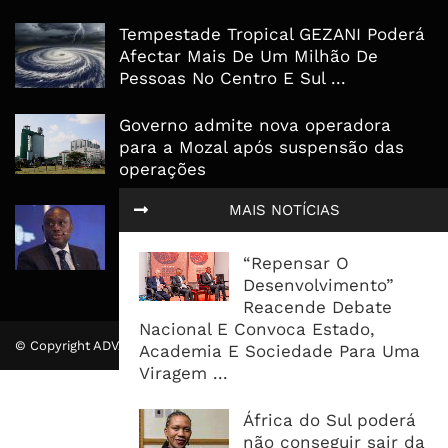
Tempestade Tropical GEZANI Poderá
Afectar Mais De Um Milhão De
Pessoas No Centro E Sul ...
Governo admite nova operadora
para a Mozal após suspensão das
operações
MAIS NOTÍCIAS
CEO do Standard Bank pede ao
Governo que “saia do caminho” e
facilite os negócios
“Repensar O
Desenvolvimento”
Reacende Debate
Nacional E Convoca Estado,
© Copyright ADVALUE. Todos Direitos Reservados.
Academia E Sociedade Para Uma
Viragem ...
África do Sul poderá
não conseguir sair da