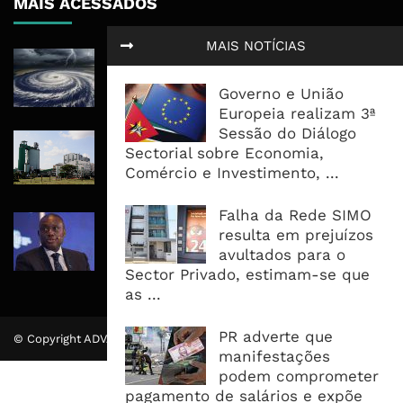
MAIS ACESSADOS
MAIS NOTÍCIAS
Tempestade Tropical GEZANI Poderá
Afectar Mais De Um Milhão De
Governo e União
Pessoas No Centro E Sul ...
Europeia realizam 3ª
Sessão do Diálogo
Governo admite nova operadora
Sectorial sobre Economia,
para a Mozal após suspensão das
Comércio e Investimento, ...
operações
Falha da Rede SIMO
CEO do Standard Bank pede ao
resulta em prejuízos
Governo que “saia do caminho” e
avultados para o
facilite os negócios
Sector Privado, estimam-se que
as ...
PR adverte que
© Copyright ADVALUE. Todos Direitos Reservados.
manifestações
podem comprometer
pagamento de salários e expõe