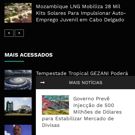
Mozambique LNG Mobiliza 28 Mil
Kits Solares Para Impulsionar Auto-
Emprego Juvenil em Cabo Delgado
MAIS ACESSADOS
Tempestade Tropical GEZANI Poderá
Afectar Mais De Um Milhão De
MAIS NOTÍCIAS
Pessoas No Centro E Sul ...
Governo Prevê
Governo admite nova operadora
Injecção de 500
para a Mozal após suspensão das
Milhões de Dólares
operações
para Estabilizar Mercado de
Divisas
CEO do Standard Bank pede ao
Governo que “saia do caminho” e