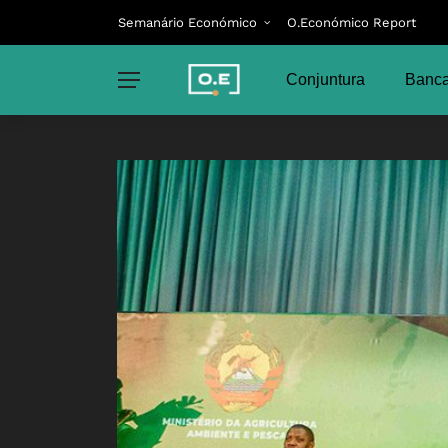
Semanário Económico
O.Económico Report
Conjuntura
Banca