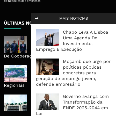
de negócios das empresas.
MAIS NOTÍCIAS
ÚLTIMAS NOTÍCIAS
Chapo Leva A Lisboa
Uma Agenda De
Moçambique E ECA Colocam
Investimento,
Emprego, Industrialização E
Emprego E Execução
Execução No Centro Da Nova Agenda
De Cooperação
Moçambique urge por
políticas públicas
Nova Capacidade Cimenteira Coloca
concretas para
Moçambique No Caminho Da Auto-
geração de emprego jovem,
Suficiência E Das Exportações
defende empresário
Regionais
Governo avança com
AfDB Aprova US$265 Milhões E
Transformação da
Acelera Ligação Da Zâmbia Ao
ENDE 2025-2044 em
Corredor Do Lobito
Lei