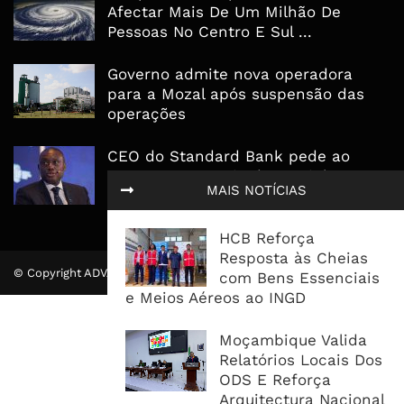
Afectar Mais De Um Milhão De
Pessoas No Centro E Sul ...
Governo admite nova operadora
para a Mozal após suspensão das
operações
CEO do Standard Bank pede ao
Governo que “saia do caminho” e
MAIS NOTÍCIAS
facilite os negócios
HCB Reforça
Resposta às Cheias
© Copyright ADVALUE. Todos Direitos Reservados.
com Bens Essenciais
e Meios Aéreos ao INGD
Moçambique Valida
Relatórios Locais Dos
ODS E Reforça
Arquitectura Nacional