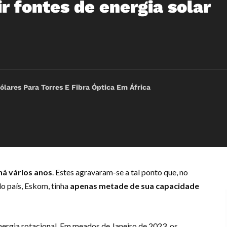
ir fontes de energia solar
ólares Para Torres E Fibra Óptica Em África
há vários anos
. Estes agravaram-se a tal ponto que, no
do país, Eskom, tinha
apenas metade de sua capacidade
nergia rotacional. Em meados de Janeiro de 2023, os