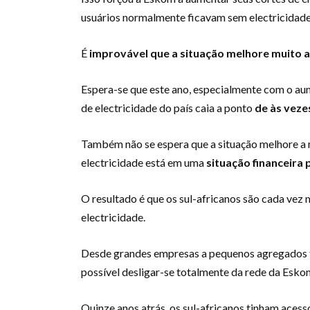
usuários normalmente ficavam sem electricidade 
É
improvável que a situação melhore muito a
Espera-se que este ano, especialmente com o au
de electricidade do país caia a ponto
de às veze
Também não se espera que a situação melhore a m
electricidade está em uma
situação financeira 
O resultado é que os sul-africanos são cada vez 
electricidade.
Desde grandes empresas a pequenos agregados fa
possível desligar-se totalmente da rede da Eskom
Quinze anos atrás, os sul-africanos tinham aces