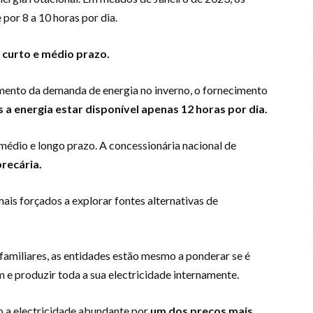
por 8 a 10 horas por dia.
 curto e médio prazo.
mento da demanda de energia no inverno, o fornecimento
s a energia estar disponível apenas 12 horas por dia
.
édio e longo prazo. A concessionária nacional de
precária.
mais forçados a explorar fontes alternativas de
miliares, as entidades estão mesmo a ponderar se é
 e produzir toda a sua electricidade internamente.
so a electricidade abundante por
um dos preços mais