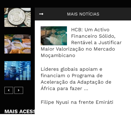
Economia Moçambicana Procura
MAIS NOTÍCIAS
Recuperar em 2026, Mas Crédito,
Dívida e Divisas Limitam Aceleração
HCB: Um Activo
Financeiro Sólido,
Commodities Agrícolas Entram Numa
Rentável a Justificar
Nova Fase de Risco Após Meses de
Maior Valorização no Mercado
Oferta Confortável
Moçambicano
Dívida Pública Sobe Para 75,2% do
Líderes globais apoiam e
PIB e Pressão Desloca-se Para o
financiam o Programa de
Endividamento Interno
Aceleração da Adaptação de
África para fazer ...
Filipe Nyusi na frente Emiráti
MAIS ACESSADOS
Tempestade Tropical GEZANI Poderá