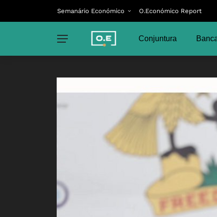
Semanário Económico
O.Económico Report
Conjuntura
Banca