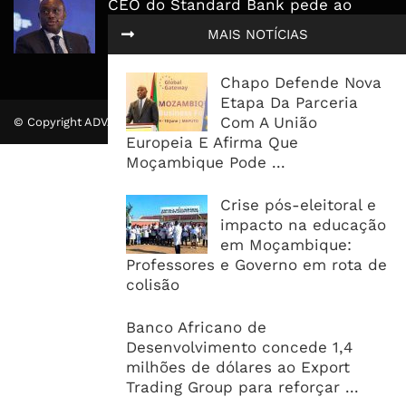
CEO do Standard Bank pede ao
Governo que “saia do caminho” e
MAIS NOTÍCIAS
facilite os negócios
Chapo Defende Nova
Etapa Da Parceria
Com A União
© Copyright ADVALUE. Todos Direitos Reservados.
Europeia E Afirma Que
Moçambique Pode ...
Crise pós-eleitoral e
impacto na educação
em Moçambique:
Professores e Governo em rota de
colisão
Banco Africano de
Desenvolvimento concede 1,4
milhões de dólares ao Export
Trading Group para reforçar ...