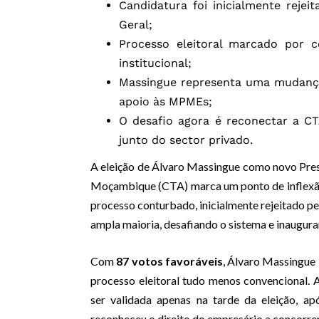
Candidatura foi inicialmente reje
Geral;
Processo eleitoral marcado por co
institucional;
Massingue representa uma mudança 
apoio às MPMEs;
O desafio agora é reconectar a CT
junto do sector privado.
A eleição de Álvaro Massingue como novo Pre
Moçambique (CTA) marca um ponto de inflexão
processo conturbado, inicialmente rejeitado p
ampla maioria, desafiando o sistema e inaugura
Com
87 votos favoráveis
, Álvaro Massingu
processo eleitoral tudo menos convencional. 
ser validada apenas na tarde da eleição, a
reconheceu o direito do empresário a concorrer. 