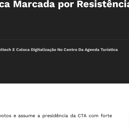
ica Marcada por Resistênci
ltech E Coloca Digitalização No Centro Da Agenda Turística
votos e assume a presidência da CTA com forte