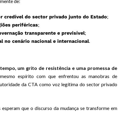
mente de:
or credível do sector privado junto do Estado
;
ões periféricas
;
vernação transparente e previsível
;
l no cenário nacional e internacional
.
tempo, um grito de resistência e uma promessa de
 mesmo espírito com que enfrentou as manobras de
 autoridade da CTA como voz legítima do sector privado
s esperam que o discurso da mudança se transforme em