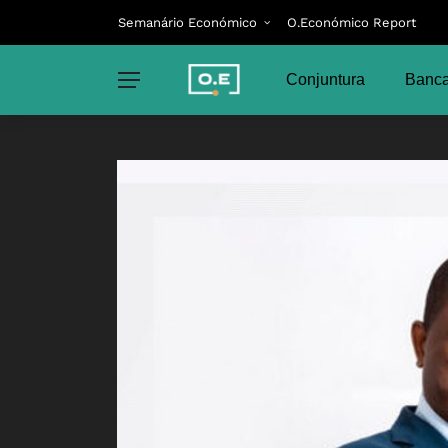
Semanário Económico
O.Económico Report
Conjuntura
Banca