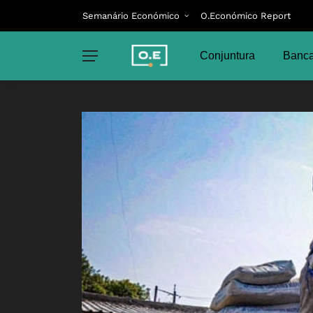
Semanário Económico
O.Económico Report
Conjuntura
Banca