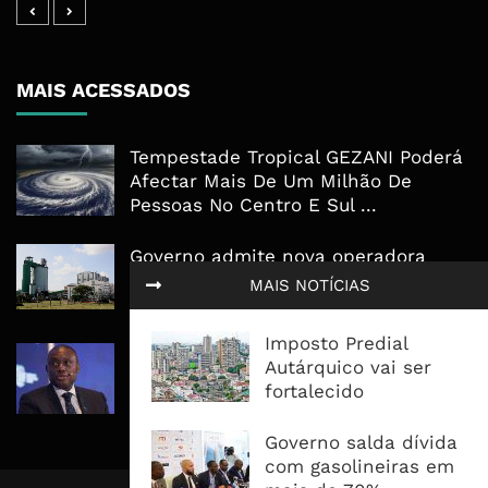
MAIS ACESSADOS
Tempestade Tropical GEZANI Poderá
Afectar Mais De Um Milhão De
Pessoas No Centro E Sul ...
Governo admite nova operadora
para a Mozal após suspensão das
MAIS NOTÍCIAS
operações
Imposto Predial
CEO do Standard Bank pede ao
Autárquico vai ser
Governo que “saia do caminho” e
fortalecido
facilite os negócios
Governo salda dívida
com gasolineiras em