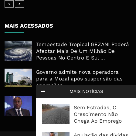
MAIS ACESSADOS
Tempestade Tropical GEZANI Poderá
Afectar Mais De Um Milhão De
Pessoas No Centro E Sul ...
Governo admite nova operadora
para a Mozal após suspensão das
operações
MAIS NOTÍCIAS
CEO do Standard Bank pede ao
Governo que “saia do caminho” e
Sem Estradas, O
facilite os negócios
Crescimento Não
Chega Ao Emprego
Anulação das dívidas