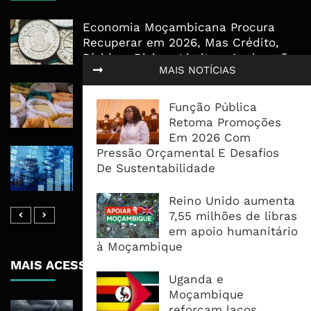
Economia Moçambicana Procura
Recuperar em 2026, Mas Crédito,
Dívida e Divisas Limitam Aceleração
MAIS NOTÍCIAS
Commodities Agrícolas Entram Numa
Nova Fase de Risco Após Meses de
Função Pública
Oferta Confortável
Retoma Promoções
Em 2026 Com
Pressão Orçamental E Desafios
Dívida Pública Sobe Para 75,2% do
De Sustentabilidade
PIB e Pressão Desloca-se Para o
Endividamento Interno
Reino Unido aumenta
7,55 milhões de libras
em apoio humanitário
à Moçambique
MAIS ACESSADOS
Uganda e
Moçambique
Tempestade Tropical GEZANI Poderá
reforçam laços