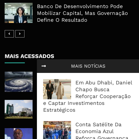
Banco De Desenvolvimento Pode
Mobilizar Capital, Mas Governação
Define O Resultado
MAIS ACESSADOS
MAIS NOTÍCIAS
Tempestade Tropical GEZANI Poderá
Afectar Mais De Um Milhão De
Em Abu Dhabi, Daniel
Pessoas No Centro E Sul ...
Chapo Busca
Reforçar Cooperação
e Captar Investimentos
Governo admite nova operadora
Estratégicos
para a Mozal após suspensão das
operações
Conta Satélite Da
Economia Azul
CEO do Standard Bank pede ao
Reforça Governança
Governo que “saia do caminho” e