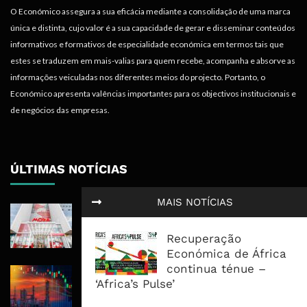
O Económico assegura a sua eficácia mediante a consolidação de uma marca
única e distinta, cujo valor é a sua capacidade de gerar e disseminar conteúdos
informativos e formativos de especialidade económica em termos tais que
estes se traduzem em mais-valias para quem recebe, acompanha e absorve as
informações veiculadas nos diferentes meios do projecto. Portanto, o
Económico apresenta valências importantes para os objectivos institucionais e
de negócios das empresas.
ÚLTIMAS NOTÍCIAS
MAIS NOTÍCIAS
Moza Banco Regressa Aos Lucros,
Mas Crédito A Clientes Recua 7,1%
Recuperação
Económica de África
continua ténue –
Petróleo Recua Abaixo Dos 80
‘Africa’s Pulse’
Dólares Com Avanços Nas
Negociações Sobre Hormuz