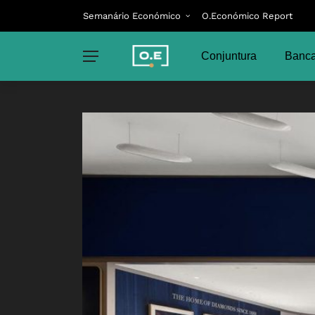
Semanário Económico
O.Económico Report
Conjuntura
Banca