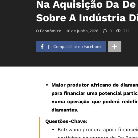
Na Aquisição Da De
Sobre A Indústria D
O.Económico
10 de Junho, 2026
0
211
Compartilhar no Facebook
Maior produtor africano de diama
para financiar uma potencial parti
numa operação que poderá redefini
diamantes.
Questões-Chave:
Botswana procura apoio financei
participar na compra da De Beers