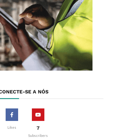
CONECTE-SE A NÓS
7
Likes
Subscribers