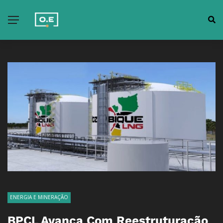
ENERGIA E MINERAÇÃO
BPCL Avança Com Reestruturação