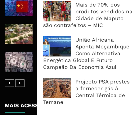
Mais de 70% dos
ao Serviço da Corrida Global Pela IA
produtos vendidos na
Cidade de Maputo
são contrafeitos – MIC
Mozambique LNG Mobiliza 28 Mil
Kits Solares Para Impulsionar Auto-
União Africana
Emprego Juvenil em Cabo Delgado
Aponta Moçambique
Como Alternativa
Dólar Perto de Mínimo de Dois
Energética Global E Futuro
Meses Com Inflação dos EUA a
Campeão Da Economia Azul
Dominar Semana Cambial
Projecto PSA prestes
a fornecer gás à
Central Térmica de
Temane
MAIS ACESSADOS
Tempestade Tropical GEZANI Poderá
Afectar Mais De Um Milhão De
Pessoas No Centro E Sul ...