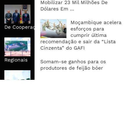
Mobilizar 23 Mil Milhões De
Moçambique E ECA Colocam
Dólares Em ...
Emprego, Industrialização E
Execução No Centro Da Nova Agenda
Moçambique acelera
De Cooperação
esforços para
cumprir última
Nova Capacidade Cimenteira Coloca
recomendação e sair da “Lista
Moçambique No Caminho Da Auto-
Cinzenta” do GAFI
Suficiência E Das Exportações
Regionais
Somam-se ganhos para os
produtores de feijão bóer
AfDB Aprova US$265 Milhões E
Acelera Ligação Da Zâmbia Ao
Corredor Do Lobito
MAIS ACESSADOS