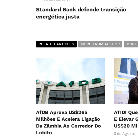
Standard Bank defende transição
energética justa
RELATED ARTICLES
MORE FROM AUTHOR
MORE
AfDB Aprova US$265
ATIDI Que
Milhões E Acelera Ligação
E Elevar 
Da Zâmbia Ao Corredor Do
US$20 Mi
Lobito
8 de Agosto,