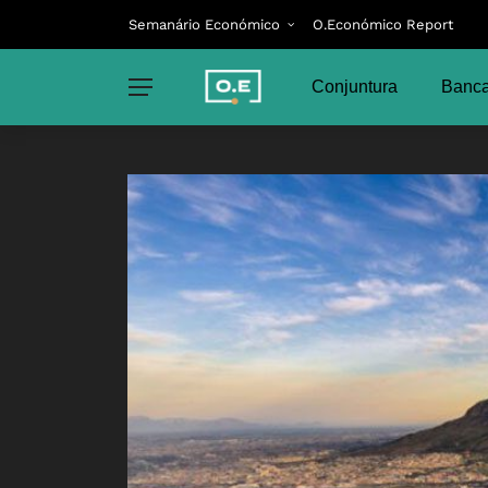
Semanário Económico
O.Económico Report
Conjuntura
Banca