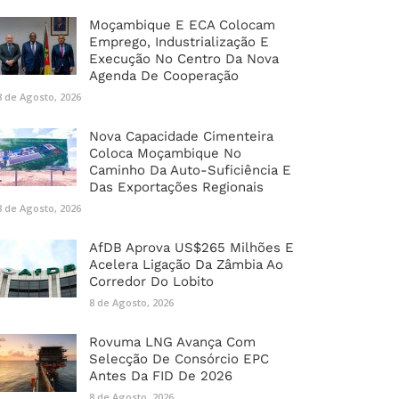
Moçambique E ECA Colocam
Emprego, Industrialização E
Execução No Centro Da Nova
Agenda De Cooperação
8 de Agosto, 2026
Nova Capacidade Cimenteira
Coloca Moçambique No
Caminho Da Auto-Suficiência E
Das Exportações Regionais
8 de Agosto, 2026
AfDB Aprova US$265 Milhões E
Acelera Ligação Da Zâmbia Ao
Corredor Do Lobito
8 de Agosto, 2026
Rovuma LNG Avança Com
Selecção De Consórcio EPC
Antes Da FID De 2026
8 de Agosto, 2026