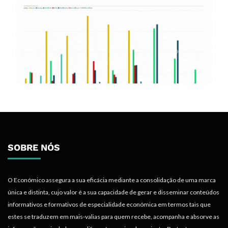
SOBRE NÓS
O Económico assegura a sua eficácia mediante a consolidação de uma marca
única e distinta, cujo valor é a sua capacidade de gerar e disseminar conteúdos
informativos e formativos de especialidade económica em termos tais que
estes se traduzem em mais-valias para quem recebe, acompanha e absorve as