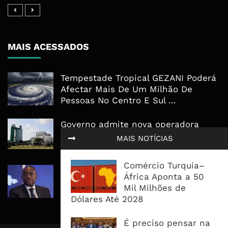
MAIS ACESSADOS
Tempestade Tropical GEZANI Poderá
Afectar Mais De Um Milhão De
Pessoas No Centro E Sul ...
Governo admite nova operadora
para a Mozal após suspensão das
MAIS NOTÍCIAS
operações
Comércio Turquia–
CEO do Standard Bank pede ao
África Aponta a 50
Governo que “saia do caminho” e
Mil Milhões de
facilite os negócios
Dólares Até 2028
É preciso pensar na