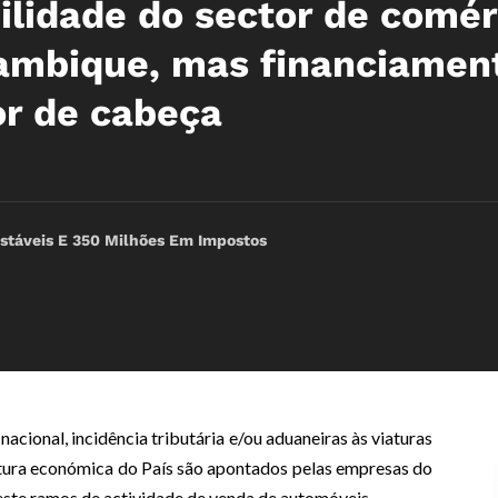
ilidade do sector de comér
mbique, mas financiamen
or de cabeça
Estáveis E 350 Milhões Em Impostos
cional, incidência tributária e/ou aduaneiras às viaturas
untura económica do País são apontados pelas empresas do
ste ramos de actividade de venda de automóveis.