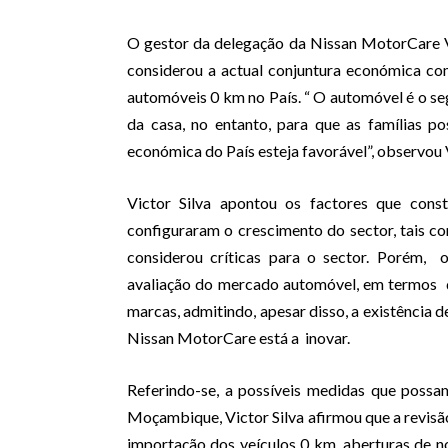
O gestor da delegação da Nissan MotorCare Vi
considerou a actual conjuntura económica c
automóveis 0 km no País. “ O automóvel é o se
da casa, no entanto, para que as famílias p
económica do País esteja favorável”, observou V
Victor Silva apontou os factores que co
configuraram o crescimento do sector, tais co
considerou críticas para o sector. Porém,
avaliação do mercado automóvel, em termos 
marcas, admitindo, apesar disso, a existência 
Nissan MotorCare está a inovar.
Referindo-se, a possíveis medidas que poss
Moçambique, Victor Silva afirmou que a revisão
importação dos veículos 0 km, aberturas de n