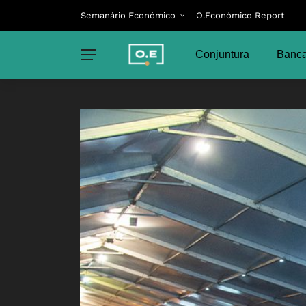
Semanário Económico
O.Económico Report
Conjuntura
Banca