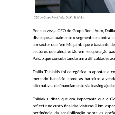
CEO do Grupo Ronil Auto, Dalila Tsihlakis
Por sua vez, a CEO do Grupo Ronil Auto, Dalil
disse que, actualmente o segmento encontra-se 
um sector que “em Moçambique é bastante dep
sectores que ainda estão em recuperação pau
País, o que consubstanciaram a dificuldades a
Dalila Tsihlakis foi categórica a apontar a c
mercado bancário, como as barreiras a ven
alternativas de financiamento via leasing ajuda
Tsihlakis, disse que era importante que o Go
reflectir no custo final das viaturas 0 km, esp
pertinência da sensibilização sobre as opçõe