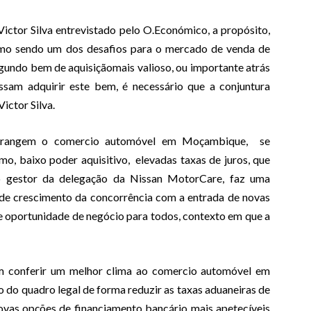
ctor Silva entrevistado pelo O.Económico, a propósito,
omo sendo um dos desafios para o mercado de venda de
gundo bem de aquisiçãomais valioso, ou importante atrás
ossam adquirir este bem, é necessário que a conjuntura
ictor Silva.
nstrangem o comercio automóvel em Moçambique, se
mo, baixo poder aquisitivo, elevadas taxas de juros, que
 o gestor da delegação da Nissan MotorCare, faz uma
de crescimento da concorrência com a entrada de novas
de oportunidade de negócio para todos, contexto em que a
am conferir um melhor clima ao comercio automóvel em
 do quadro legal de forma reduzir as taxas aduaneiras de
ovas opções de financiamento bancário mais apetecíveis