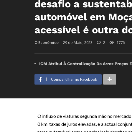
desafio a sustentab
automóvel em Moça
acessível é outra d
O.Económico
29 de Maio, 2023
2
1776
ICM Atribui À Centralização Do Arroz Preços 
Compartilhar no Facebook
O influxo de viaturas segunda mão no mercado na
0 km, taxas de juros elevadas, e a actual conj
ramo automóvel como os principais desafios de