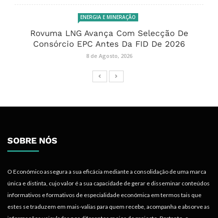
ENERGIA E MINERAÇÃO
Rovuma LNG Avança Com Selecção De
Consórcio EPC Antes Da FID De 2026
8 de Agosto, 2026
SOBRE NÓS
O Económico assegura a sua eficácia mediante a consolidação de uma marca
única e distinta, cujo valor é a sua capacidade de gerar e disseminar conteúdos
informativos e formativos de especialidade económica em termos tais que
estes se traduzem em mais-valias para quem recebe, acompanha e absorve as