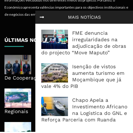
informações veiculadas nos diferentes meios do projecto. Portanto, o
Económico apresenta valências importantes para os objectivos institucionais e
de negócios das empresas.
MAIS NOTÍCIAS
FME denuncia
irregularidades na
ÚLTIMAS NOTÍCIAS
adjudicação de obras
do projecto “Move Maputo”
Moçambique E ECA Colocam
Emprego, Industrialização E
Isenção de vistos
Execução No Centro Da Nova Agenda
aumenta turismo em
De Cooperação
Moçambique que já
vale 4% do PIB
Nova Capacidade Cimenteira Coloca
Moçambique No Caminho Da Auto-
Chapo Apela a
Suficiência E Das Exportações
Investimento Africano
Regionais
na Logística do GNL e
Reforça Parceria com Ruanda
AfDB Aprova US$265 Milhões E
Acelera Ligação Da Zâmbia Ao