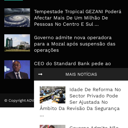
Tempestade Tropical GEZANI Poderá
Afectar Mais De Um Milhão De
Pessoas No Centro E Sul ...
Governo admite nova operadora
para a Mozal após suspensão das
operações
CEO do Standard Bank pede ao
Governo que “saia do caminho” e
MAIS NOTÍCIAS
facilite os negócios
Idade De Reforma No
Sector Privado Pode
© Copyright ADVALUE. Todos Direitos Reservados.
Ser Ajustada No
Âmbito Da Revisão Da Segurança
...