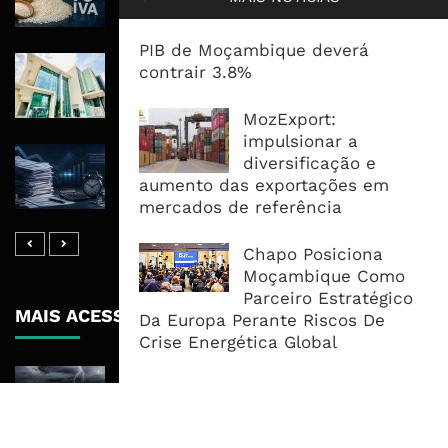
Impostos
PIB de Moçambique deverá
Nedbank Mantém Lucro Em R8,4 Mil
contrair 3.8%
Milhões E Acelera Expansão Para
África Oriental
MozExport:
impulsionar a
Reembolsos Do IVA Sobem Para 4,5
diversificação e
Mil Milhões, Mas Morosidade
aumento das exportações em
Mantém Empresas A Financiar O ...
mercados de referência
Chapo Posiciona
Moçambique Como
Parceiro Estratégico
MAIS ACESSADOS
Da Europa Perante Riscos De
Crise Energética Global
Tempestade Tropical GEZANI Poderá
Afectar Mais De Um Milhão De
Pessoas No Centro E Sul ...