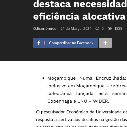
destaca necessida
eficiência alocativa
O.Económico
21 de Março, 2024
0
1558
Compartilhar no Facebook
Moçambique Numa Encruzilhada: D
inclusivo em Moçambique – reforçan
colectânea lançada esta sema
Copenhaga e UNU – WIDER.
O pesquisador Económico da Universidade de
resposta assertiva aos desafios na gestão das
alocativa, através da habilidade para distrib