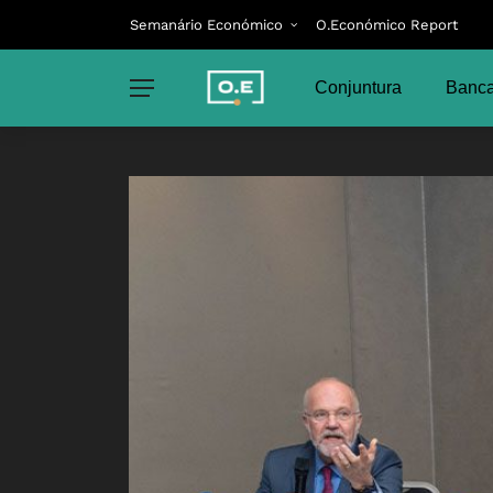
Semanário Económico
O.Económico Report
Conjuntura
Banca