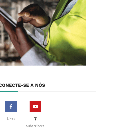
CONECTE-SE A NÓS
7
Likes
Subscribers