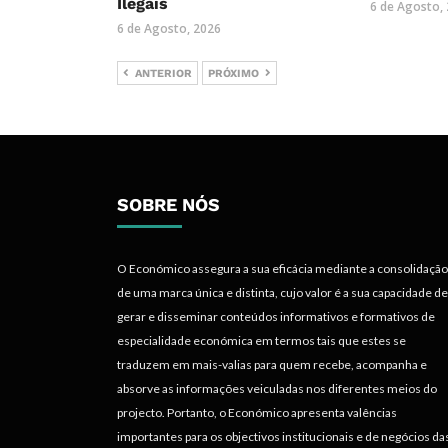
Ilegais
6 de Agosto,
6 de Agosto, 2026
ANTERIOR
PRÓXIMO
SOBRE NÓS
O Económico assegura a sua eficácia mediante a consolidação
de uma marca única e distinta, cujo valor é a sua capacidade de
gerar e disseminar conteúdos informativos e formativos de
especialidade económica em termos tais que estes se
traduzem em mais-valias para quem recebe, acompanha e
absorve as informações veiculadas nos diferentes meios do
projecto. Portanto, o Económico apresenta valências
importantes para os objectivos institucionais e de negócios da