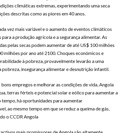
ondições climáticas extremas, experimentando uma seca
ções descritas como as piores em 40 anos.
da vez mais variável e o aumento de eventos climáticos
para a produção agrícola e a segurança alimentar. As
adas pelas secas podem aumentar de até US$ 100 milhões
700 milhões por ano até 2100. Choques económicos e
erabilidade à pobreza, provavelmente levarão a uma
 pobreza, insegurança alimentar e desnutrição infantil.
r bons empregos e melhorar as condições de vida, Angola
, terras férteis e potencial solar e eólico para aumentar a
o tempo, há oportunidades para aumentar
ável, ao mesmo tempo em que se reduz a queima de gás,
undo o CCDR Angola
tractivos mais promissores de Angola são altamente