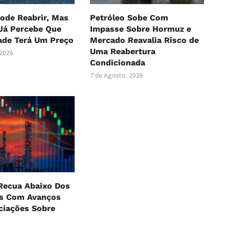
ode Reabrir, Mas
Petróleo Sobe Com
Já Percebe Que
Impasse Sobre Hormuz e
ade Terá Um Preço
Mercado Reavalia Risco de
Uma Reabertura
 2026
Condicionada
7 de Agosto, 2026
Recua Abaixo Dos
es Com Avanços
ciações Sobre