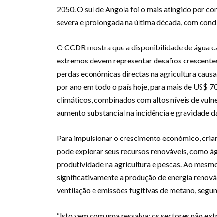
2050. O sul de Angola foi o mais atingido por c
severa e prolongada na última década, com condi
O CCDR mostra que a disponibilidade de água ca
extremos devem representar desafios crescentes 
perdas económicas directas na agricultura caus
por ano em todo o país hoje, para mais de US$ 
climáticos, combinados com altos níveis de vuln
aumento substancial na incidência e gravidade da
Para impulsionar o crescimento económico, cria
pode explorar seus recursos renováveis, como água
produtividade na agricultura e pescas. Ao mesm
significativamente a produção de energia renov
ventilação e emissões fugitivas de metano, seg
“Isto vem com uma ressalva: os sectores não ex