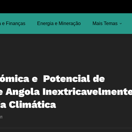
 e Finanças
Energia e Mineração
Mais Temas
nómica e Potencial de
 Angola Inextricavelment
ia Climática
81