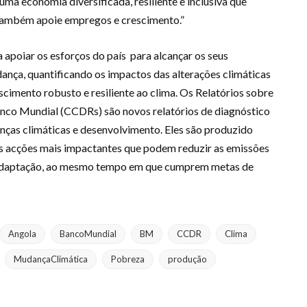
ma economia diversificada, resiliente e inclusiva que
 também apoie empregos e crescimento.”
 apoiar os esforços do país para alcançar os seus
nça, quantificando os impactos das alterações climáticas
imento robusto e resiliente ao clima. Os Relatórios sobre
nco Mundial (CCDRs) são novos relatórios de diagnóstico
ças climáticas e desenvolvimento. Eles são produzido
 as acções mais impactantes que podem reduzir as emissões
 a adaptação, ao mesmo tempo em que cumprem metas de
Angola
BancoMundial
BM
CCDR
Clima
MudançaClimática
Pobreza
produção