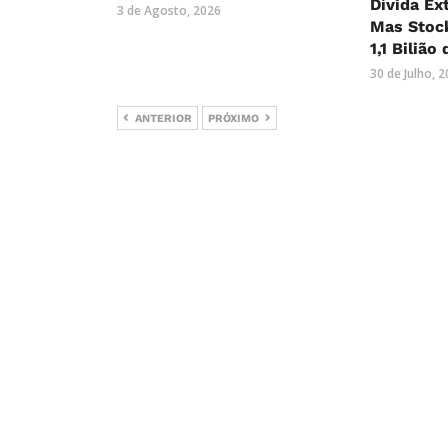
Dívida Ex
3 de Agosto, 2026
Mas Stock
1,1 Bilião
30 de Julho, 
ANTERIOR
PRÓXIMO