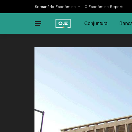
Semanário Económico
O.Económico Report
Conjuntura
Banca