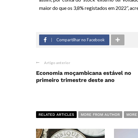
maior do que os 3,8% registados em 2022”, acre
Compartilhar no Facebook
Artigo anterior
Economia moçambicana estável no
primeiro trimestre deste ano
RELATED ARTICLES
MORE FROM AUTHOR
MORE