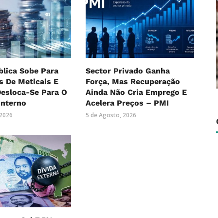
blica Sobe Para
Sector Privado Ganha
es De Meticais E
Força, Mas Recuperação
Desloca-Se Para O
Ainda Não Cria Emprego E
Interno
Acelera Preços – PMI
 2026
5 de Agosto, 2026