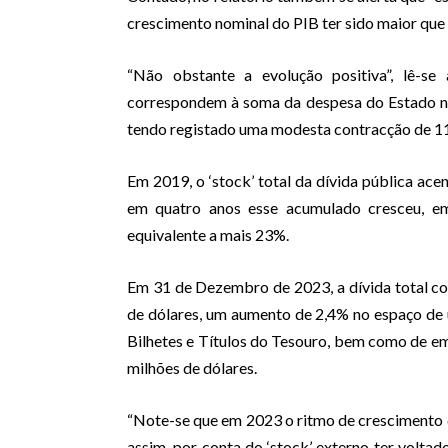
crescimento nominal do PIB ter sido maior que a 
“Não obstante a evolução positiva”, lê-se 
correspondem à soma da despesa do Estado não
tendo registado uma modesta contracção de 1
Em 2019, o ‘stock’ total da dívida pública ace
em quatro anos esse acumulado cresceu, em
equivalente a mais 23%.
Em 31 de Dezembro de 2023, a dívida total co
de dólares, um aumento de 2,4% no espaço de u
Bilhetes e Títulos do Tesouro, bem como de em
milhões de dólares.
“Note-se que em 2023 o ritmo de crescimento d
assim, por conta do ‘stock’ externo ter voltad