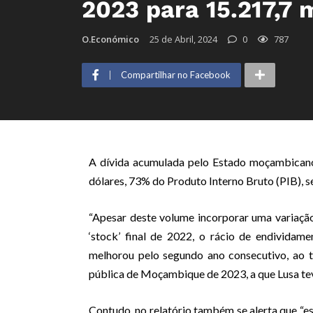
2023 para 15.217,7 
O.Económico
25 de Abril, 2024
0
787
Compartilhar no Facebook
A dívida acumulada pelo Estado moçambicano
dólares, 73% do Produto Interno Bruto (PIB), 
“Apesar deste volume incorporar uma variaç
‘stock’ final de 2022, o rácio de endivida
melhorou pelo segundo ano consecutivo, ao tr
pública de Moçambique de 2023, a que Lusa te
Contudo, no relatório também se alerta que “es