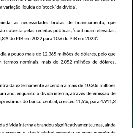
variação líquida do ‘stock’ da dívida”.
ainda, as necessidades brutas de financiamento, que
 coberta pelas receitas públicas, “continuam elevadas,
1,8% do PIB em 2022 para 10% do PIB em 2023”.
ndia a pouco mais de 12.365 milhões de dólares, pelo que
 termos nominais, mais de 2.852 milhões de dólares,
ntraída externamente ascendia a mais de 10.306 milhões
m ano, enquanto a dívida interna, através de emissão de
préstimos do banco central, cresceu 11,5%, para 4.911,3
a dívida interna abrandou significativamente, mas, ainda
o a crescer, o ‘stock’ global expandiu-se numa magnitude