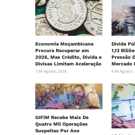
Economia Moçambicana
Dívida Pú
Procura Recuperar em
1,13 Biliõ
2026, Mas Crédito, Dívida e
Pressão 
Divisas Limitam Aceleração
Mercado 
7 de Agosto, 2026
6 de Agosto,
GIFiM Recebe Mais De
Quatro Mil Operações
Suspeitas Por Ano