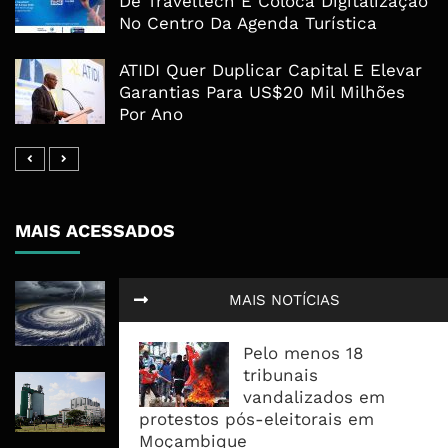
De Traveltech E Coloca Digitalização
No Centro Da Agenda Turística
ATIDI Quer Duplicar Capital E Elevar
Garantias Para US$20 Mil Milhões
Por Ano
MAIS ACESSADOS
Tempestade Tropical GEZANI Poderá
MAIS NOTÍCIAS
Afectar Mais De Um Milhão De
Pessoas No Centro E Sul ...
Pelo menos 18
tribunais
Governo admite nova operadora
vandalizados em
para a Mozal após suspensão das
protestos pós-eleitorais em
operações
Moçambique