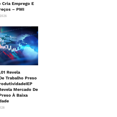
o Cria Emprego E
reços – PMI
 2026
,01 Revela
De Trabalho Preso
rodutividadeIEP
Revela Mercado De
Preso À Baixa
dade
2026