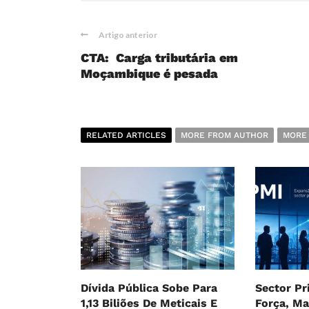
Artigo anterior
CTA: Carga tributária em
Moçambique é pesada
RELATED ARTICLES
MORE FROM AUTHOR
MORE
Dívida Pública Sobe Para
Sector P
1,13 Biliões De Meticais E
Força, M