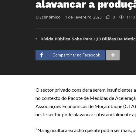
alavancar a produç
O.Económico
1 de Fevereiro, 2023
0
1110
Dívida Pública Sobe Para 1,13 Biliões De Met
Compartilhar no Facebook
O sector privado considera serem insuficientes a
no contexto do Pacote de Medidas de Aceleraçã
Associações Económicas de Moçambique (CTA), o
neste sector pode alavancar substancialmente a
“Na agricultura eu acho que até podia ser mais,