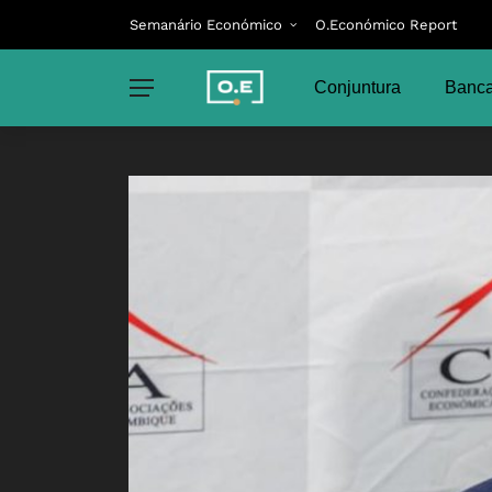
Semanário Económico
O.Económico Report
Conjuntura
Banca