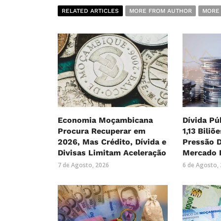
RELATED ARTICLES
MORE FROM AUTHOR
MORE
Economia Moçambicana
Dívida Pú
Procura Recuperar em
1,13 Biliõ
2026, Mas Crédito, Dívida e
Pressão 
Divisas Limitam Aceleração
Mercado 
7 de Agosto, 2026
6 de Agosto,