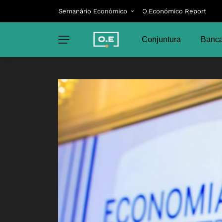
Semanário Económico
O.Económico Report
Conjuntura
Banca