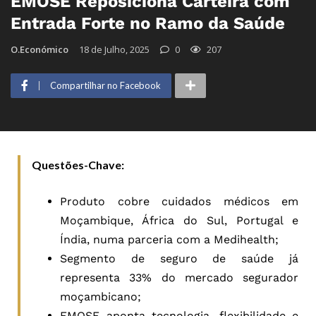
EMOSE Reposiciona Carteira com
Entrada Forte no Ramo da Saúde
O.Económico
18 de Julho, 2025
0
207
Compartilhar no Facebook
Questões-Chave:
Produto cobre cuidados médicos em
Moçambique, África do Sul, Portugal e
Índia, numa parceria com a Medihealth;
Segmento de seguro de saúde já
representa 33% do mercado segurador
moçambicano;
EMOSE aponta tecnologia, flexibilidade e