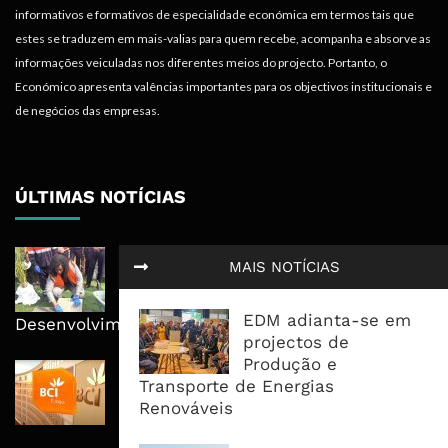
informativos e formativos de especialidade económica em termos tais que
estes se traduzem em mais-valias para quem recebe, acompanha e absorve as
informações veiculadas nos diferentes meios do projecto. Portanto, o
Económico apresenta valências importantes para os objectivos institucionais e
de negócios das empresas.
ÚLTIMAS NOTÍCIAS
MPDC Investe 67 Milhões de
MAIS NOTÍCIAS
Meticais em Pessene e Reitera
Educação no Centro do
EDM adianta-se em
Desenvolvimento
projectos de
Produção e
BCI Lucra 3,34 Mil Milhões De
Transporte de Energias
Meticais, Mas Crédito A Clientes
Renováveis
Recua 5,5%