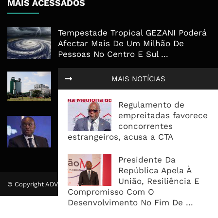
MAIS ACESSADOS
Tempestade Tropical GEZANI Poderá
Afectar Mais De Um Milhão De
Pessoas No Centro E Sul ...
Governo admite nova operadora
MAIS NOTÍCIAS
para a Mozal após suspensão das
operações
Regulamento de
empreitadas favorece
CEO do Standard Bank pede ao
concorrentes
Governo que “saia do caminho” e
estrangeiros, acusa a CTA
facilite os negócios
Presidente Da
República Apela À
União, Resiliência E
© Copyright ADVALUE. Todos Direitos Reservados.
Compromisso Com O
Desenvolvimento No Fim De ...