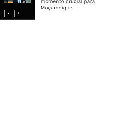
Define O Resultado
momento crucial para
Moçambique
MAIS ACESSADOS
Tempestade Tropical GEZANI Poderá
Afectar Mais De Um Milhão De
Pessoas No Centro E Sul ...
Governo admite nova operadora
para a Mozal após suspensão das
operações
CEO do Standard Bank pede ao
Governo que “saia do caminho” e
facilite os negócios