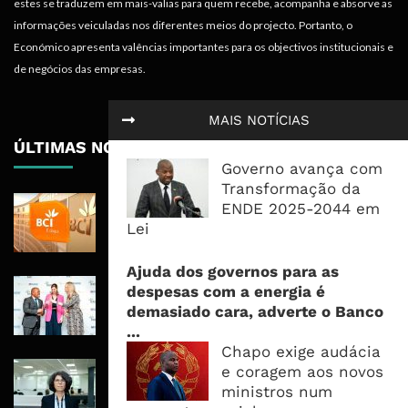
estes se traduzem em mais-valias para quem recebe, acompanha e absorve as
informações veiculadas nos diferentes meios do projecto. Portanto, o
Económico apresenta valências importantes para os objectivos institucionais e
de negócios das empresas.
MAIS NOTÍCIAS
ÚLTIMAS NOTÍCIAS
Governo avança com
Transformação da
BCI Lucra 3,34 Mil Milhões De
ENDE 2025-2044 em
Meticais, Mas Crédito A Clientes
Lei
Recua 5,5%
Ajuda dos governos para as
RAIZ Arranca Com 4 Milhões De
despesas com a energia é
Libras Para Criar Novas Soluções De
demasiado cara, adverte o Banco
Financiamento Às PME
...
Chapo exige audácia
Banco De Desenvolvimento Pode
e coragem aos novos
Mobilizar Capital, Mas Governação
ministros num