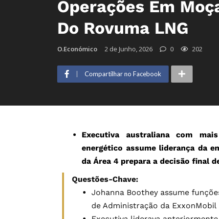
Operações Em Moça
Do Rovuma LNG
O.Económico
2 de Junho, 2026
0
202
Compartilhar no Facebook
Executiva australiana com mai
energético assume liderança da e
da Área 4 prepara a decisão final
Questões-Chave:
Johanna Boothey assume funções
de Administração da ExxonMobil 
Executiva liderava anteriorment