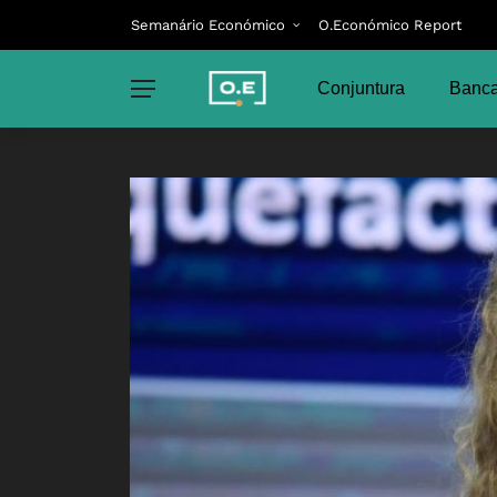
Semanário Económico
O.Económico Report
Conjuntura
Banca