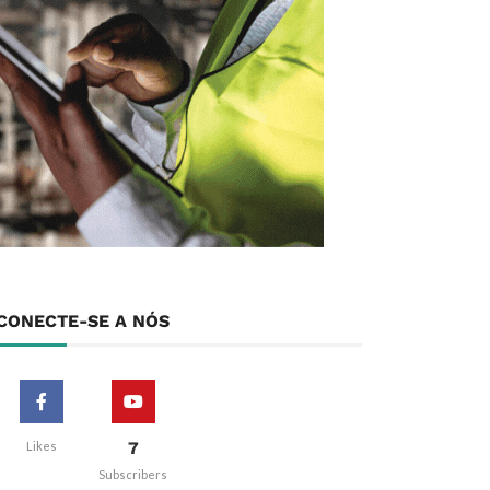
CONECTE-SE A NÓS
7
Likes
Subscribers