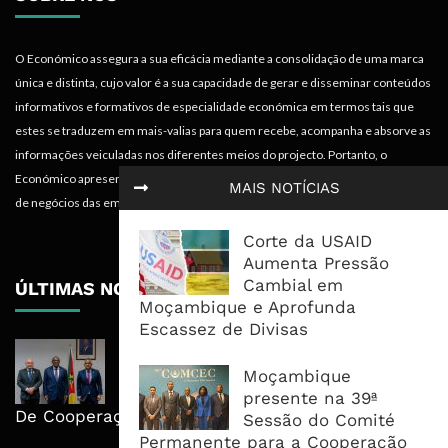
O Económico assegura a sua eficácia mediante a consolidação de uma marca
única e distinta, cujo valor é a sua capacidade de gerar e disseminar conteúdos
informativos e formativos de especialidade económica em termos tais que
estes se traduzem em mais-valias para quem recebe, acompanha e absorve as
informações veiculadas nos diferentes meios do projecto. Portanto, o
Económico apresenta valências importantes para os objectivos institucionais e
MAIS NOTÍCIAS
de negócios das empresas.
Corte da USAID
Aumenta Pressão
Cambial em
ÚLTIMAS NOTÍCIAS
Moçambique e Aprofunda
Escassez de Divisas
Moçambique E ECA Colocam
Emprego, Industrialização E
Moçambique
Execução No Centro Da Nova Agenda
presente na 39ª
De Cooperação
Sessão do Comité
Permanente para a Cooperação