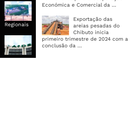
Nova Capacidade Cimenteira Coloca
Económica e Comercial da ...
Moçambique No Caminho Da Auto-
Suficiência E Das Exportações
Exportação das
Regionais
areias pesadas do
Chibuto inicia
AfDB Aprova US$265 Milhões E
primeiro trimestre de 2024 com a
Acelera Ligação Da Zâmbia Ao
conclusão da ...
Corredor Do Lobito
MAIS ACESSADOS
Tempestade Tropical GEZANI Poderá
Afectar Mais De Um Milhão De
Pessoas No Centro E Sul ...
Governo admite nova operadora