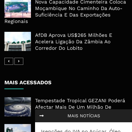
Nova Capacidade Cimenteira Coloca
Moçambique No Caminho Da Auto-
Suficiência E Das Exportações
Regionais
AfDB Aprova US$265 Milhões E
Acelera Ligação Da Zâmbia Ao
Corredor Do Lobito
MAIS ACESSADOS
Tempestade Tropical GEZANI Poderá
Afectar Mais De Um Milhão De
Pessoas No Centro E Sul ...
MAIS NOTÍCIAS
Governo admite nova operadora
Isenções do IVA no Açúcar, Óleo